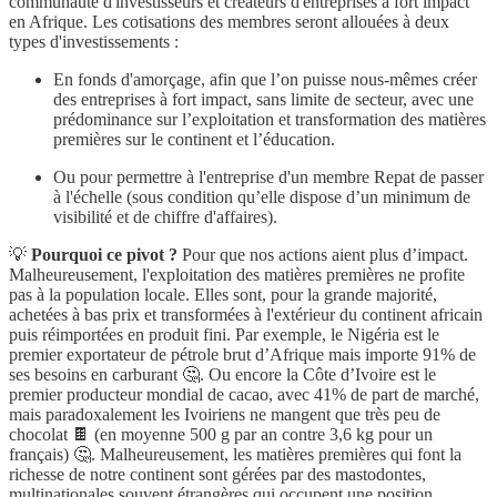
communauté d'investisseurs et créateurs d'entreprises à fort impact
en Afrique. Les cotisations des membres seront allouées à deux
types d'investissements :
En fonds d'amorçage, afin que l’on puisse nous-mêmes créer
des entreprises à fort impact, sans limite de secteur, avec une
prédominance sur l’exploitation et transformation des matières
premières sur le continent et l’éducation.
Ou pour permettre à l'entreprise d'un membre Repat de passer
à l'échelle (sous condition qu’elle dispose d’un minimum de
visibilité et de chiffre d'affaires).
💡
Pourquoi ce pivot ?
Pour que nos actions aient plus d’impact.
Malheureusement, l'exploitation des matières premières ne profite
pas à la population locale. Elles sont, pour la grande majorité,
achetées à bas prix et transformées à l'extérieur du continent africain
puis réimportées en produit fini. Par exemple, le Nigéria est le
premier exportateur de pétrole brut d’Afrique mais importe 91% de
ses besoins en carburant 🤔. Ou encore la Côte d’Ivoire est le
premier producteur mondial de cacao, avec 41% de part de marché,
mais paradoxalement les Ivoiriens ne mangent que très peu de
chocolat 🍫 (en moyenne 500 g par an contre 3,6 kg pour un
français) 🤔. Malheureusement, les matières premières qui font la
richesse de notre continent sont gérées par des mastodontes,
multinationales souvent étrangères qui occupent une position