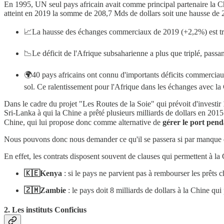
En 1995, UN seul pays africain avait comme principal partenaire la Ch
atteint en 2019 la somme de 208,7 Mds de dollars soit une hausse de 2
📈La hausse des échanges commerciaux de 2019 (+2,2%) est trè
📉Le déficit de l'Afrique subsaharienne a plus que triplé, pas
🌍40 pays africains ont connu d'importants déficits commerciaux 
sol. Ce ralentissement pour l'Afrique dans les échanges avec la
Dans le cadre du projet "Les Routes de la Soie" qui prévoit d'investir
Sri-Lanka à qui la Chine a prêté plusieurs milliards de dollars en 2015
Chine, qui lui propose donc comme alternative de
gérer le port pen
Nous pouvons donc nous demander ce qu'il se passera si par manque de 
En effet, les contrats disposent souvent de clauses qui permettent à l
🇰🇪Kenya
: si le pays ne parvient pas à rembourser les prêts 
🇿🇲Zambie
: le pays doit 8 milliards de dollars à la Chine qu
2. Les instituts Conficius