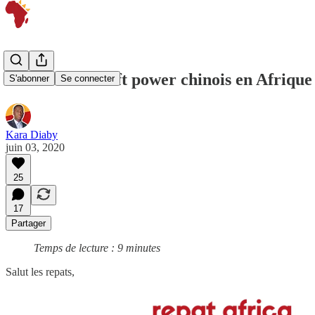
Les 5 clés du soft power chinois en Afrique
S'abonner
Se connecter
Kara Diaby
juin 03, 2020
25
17
Partager
Temps de lecture : 9 minutes
Salut les repats,