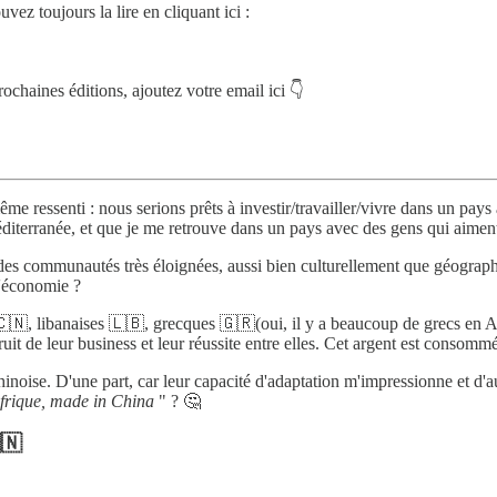
vez toujours la lire en cliquant ici :
ochaines éditions, ajoutez votre email ici 👇
e ressenti : nous serions prêts à investir/travailler/vivre dans un pay
éditerranée, et que je me retrouve dans un pays avec des gens qui aimen
s communautés très éloignées, aussi bien culturellement que géographiqu
l'économie ?
🇳, libanaises 🇱🇧, grecques 🇬🇷(oui, il y a beaucoup de grecs en Afr
ruit de leur business et leur réussite entre elles. Cet argent est consom
oise. D'une part, car leur capacité d'adaptation m'impressionne et d'autr
frique, made in China
" ? 🤔
🇳