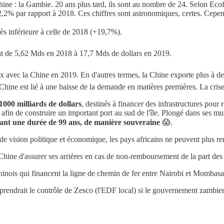
ine : la Gambie. 20 ans plus tard, ils sont au nombre de 24. Selon Eco
,2% par rapport à 2018. Ces chiffres sont astronomiques, certes. Cepend
s inférieure à celle de 2018 (+19,7%).
sant de 5,62 Mds en 2018 à 17,7 Mds de dollars en 2019.
avec la Chine en 2019. En d'autres termes, la Chine exporte plus à dest
 Chine est lié à une baisse de la demande en matières premières. La cri
1000 milliards de dollars
, destinés à financer des infrastructures pour re
 afin de construire un important port au sud de l'île. Plongé dans ses mu
dant une durée de 99 ans, de manière souveraine
😱.
vision politique et économique, les pays africains ne peuvent plus rem
a Chine d'assurer ses arrières en cas de non-remboursement de la part de
chinois qui financent la ligne de chemin de fer entre Nairobi et Mombasa,
i prendrait le contrôle de Zesco (l'EDF local) si le gouvernement zambien