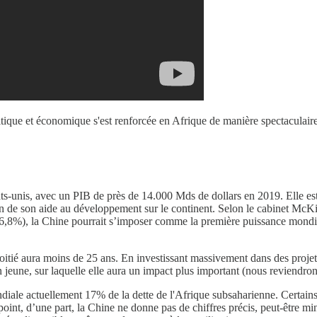
itique et économique s'est renforcée en Afrique de manière spectaculaire
ats-unis, avec un PIB de près de 14.000 Mds de dollars en 2019. Elle e
ion de son aide au développement sur le continent. Selon le cabinet McKin
6,8%), la Chine pourrait s’imposer comme la première puissance mondiale 
itié aura moins de 25 ans. En investissant massivement dans des projets d
n jeune, sur laquelle elle aura un impact plus important (nous reviendrons
diale actuellement 17% de la dette de l'Afrique subsaharienne. Certain
oint, d’une part, la Chine ne donne pas de chiffres précis, peut-être mi