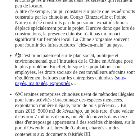
encourage les investissements dans les secteurs qui recrutent
peu de locaux.
A titre d’exemple, j’ai pu constater sur place que les aéroports
construits par les chinois au Congo (Brazzaville et Pointe
Noire) ont été construits par du personnel expatrié chinois
déplacé spécialement pour le projet. Il arrive donc que lors de
constructions, la présence chinoise n’ait pas un impact
significatif sur l’emploi local. La Chine s’organise souvent
pour fournir des infrastructures “clés-en-main” au pays.
🤔C’est principalement sur le plan social, politique et
environnemental que l’intrusion de la Chine en Afrique pose
le plus problème. En effet, lorsque les populations sont
employées, les droits sociaux de ces travailleurs africains sont
régulièrement bafoués par les entreprises chinoises
(sous-
payés, maltraités, expropriés)
…
😮Certaines entreprises chinoises usent de méthodes illégales
pour leurs activités : braconnage des espèces menacées,
exploitation minière illégale, trafic de bois précieux… En
mars 2019, 5000 m3 de
kévazingo
, un bois rare, d'une valeur
d'environ 7 millions d'euros, ont été découverts dans deux
sites d'entreposage appartenant à des sociétés chinoises, sur le
port d'Owendo, à Libreville (Gabon), chargés sur des
conteneurs aux documents falsifiés 🤦‍♂️.