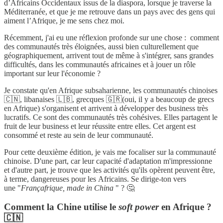
d’Africains Occidentaux issus de la diaspora, lorsque je traverse la
Méditerranée, et que je me retrouve dans un pays avec des gens qui
aiment l’Afrique, je me sens chez moi.
Récemment, j'ai eu une réflexion profonde sur une chose : comment
des communautés très éloignées, aussi bien culturellement que
géographiquement, arrivent tout de même à s'intégrer, sans grandes
difficultés, dans les communautés africaines et à jouer un rôle
important sur leur l'économie ?
Je constate qu'en Afrique subsaharienne, les communautés chinoises
🇨🇳, libanaises 🇱🇧, grecques 🇬🇷(oui, il y a beaucoup de grecs
en Afrique) s'organisent et arrivent à développer des business très
lucratifs. Ce sont des communautés très cohésives. Elles partagent le
fruit de leur business et leur réussite entre elles. Cet argent est
consommé et reste au sein de leur communauté.
Pour cette deuxième édition, je vais me focaliser sur la communauté
chinoise. D'une part, car leur capacité d'adaptation m'impressionne
et d'autre part, je trouve que les activités qu'ils opèrent peuvent être,
à terme, dangereuses pour les Africains. Se dirige-ton vers
une "
Françafrique, made in China
" ? 🤔
Comment la Chine utilise le
soft power
en Afrique ?
🇨🇳