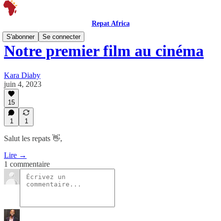
Repat Africa
S'abonner
Se connecter
Notre premier film au cinéma
Kara Diaby
juin 4, 2023
15
1
1
Salut les repats 👋,
Lire →
1 commentaire