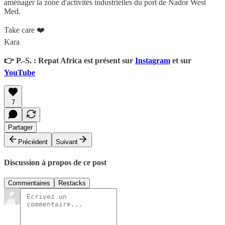
aménager la zone d'activités industrielles du port de Nador West
Med.
Take care ❤️
Kara
👉 P.-S. : Repat Africa est présent sur
Instagram
et sur
YouTube
7
Partager
Précédent
Suivant
Discussion à propos de ce post
Commentaires
Restacks