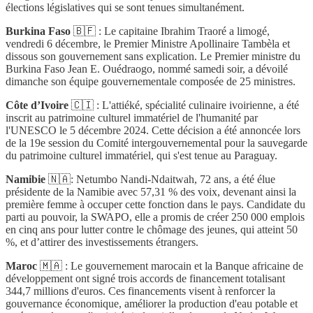
élections législatives qui se sont tenues simultanément.
Burkina Faso
🇧🇫 : Le capitaine Ibrahim Traoré a limogé,
vendredi 6 décembre, le Premier Ministre Apollinaire Tambèla et
dissous son gouvernement sans explication. Le Premier ministre du
Burkina Faso Jean E. Ouédraogo, nommé samedi soir, a dévoilé
dimanche son équipe gouvernementale composée de 25 ministres.
Côte d’Ivoire
🇨🇮 : L'attiéké, spécialité culinaire ivoirienne, a été
inscrit au patrimoine culturel immatériel de l'humanité par
l'UNESCO le 5 décembre 2024. Cette décision a été annoncée lors
de la 19e session du Comité intergouvernemental pour la sauvegarde
du patrimoine culturel immatériel, qui s'est tenue au Paraguay.
Namibie
🇳🇦: Netumbo Nandi-Ndaitwah, 72 ans, a été élue
présidente de la Namibie avec 57,31 % des voix, devenant ainsi la
première femme à occuper cette fonction dans le pays. Candidate du
parti au pouvoir, la SWAPO, elle a promis de créer 250 000 emplois
en cinq ans pour lutter contre le chômage des jeunes, qui atteint 50
%, et d’attirer des investissements étrangers.
Maroc
🇲🇦 : Le gouvernement marocain et la Banque africaine de
développement ont signé trois accords de financement totalisant
344,7 millions d'euros. Ces financements visent à renforcer la
gouvernance économique, améliorer la production d'eau potable et