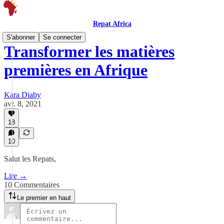
Repat Africa
S'abonner
Se connecter
Transformer les matières
premières en Afrique
Kara Diaby
avr. 8, 2021
18
10
Salut les Repats,
Lire →
10 Commentaires
Le premier en haut